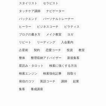
スタイリスト
セラピスト
タッチケア講師
ナビゲーター
バックエンド
パーソナルトレーナー
ヒーラー
ビジネスコーチ
ピラティス
ブログの書き方
メイク教室
ヨガ
リピート
リーディング
入会案内
占星術
契約
恋愛コーチ
投資
教室
整体
整理収納アドバイザー
新規集客
星読み・タロット
検索に強くする方法
検索エンジン
検索強化記事
段取り
発信のコツ
英語コーチ
講師
起業
集客
養成講座